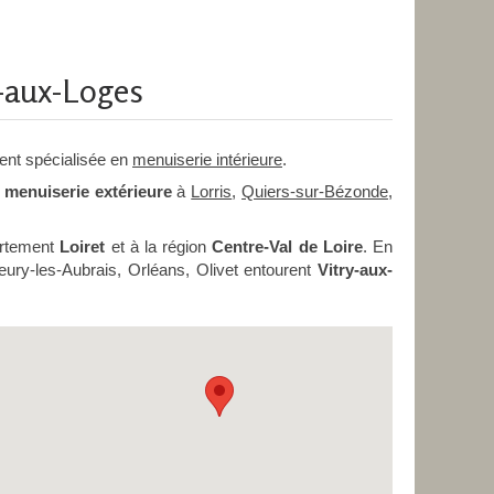
-aux-Loges
ent spécialisée en
menuiserie intérieure
.
e
menuiserie extérieure
à
Lorris
,
Quiers-sur-Bézonde
,
artement
Loiret
et à la région
Centre-Val de Loire
. En
leury-les-Aubrais, Orléans, Olivet entourent
Vitry-aux-