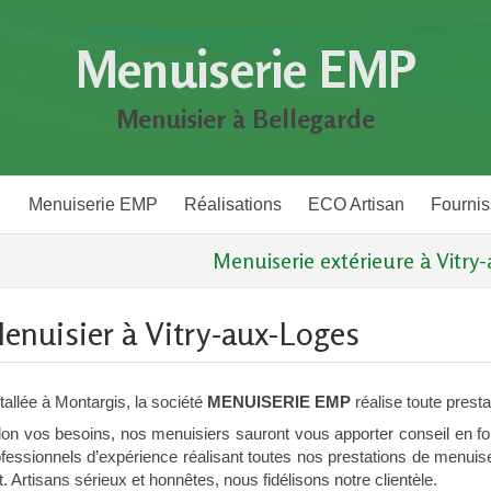
Menuiserie EMP
Menuisier à Bellegarde
Menuiserie EMP
Réalisations
ECO Artisan
Fournis
Menuiserie extérieure à Vitry-
enuisier à Vitry-aux-Loges
tallée à Montargis, la société
MENUISERIE EMP
réalise toute prest
lon vos besoins, nos menuisiers sauront vous apporter conseil en f
fessionnels d’expérience réalisant toutes nos prestations de menuiser
rt. Artisans sérieux et honnêtes, nous fidélisons notre clientèle.