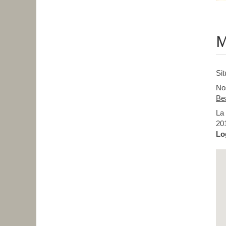
M
Si
No
Be
La 
201
Lo