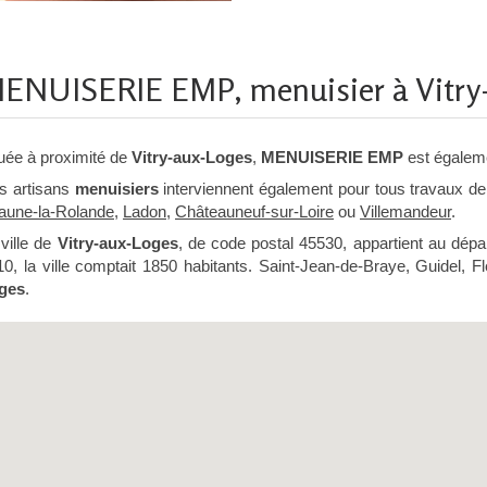
ENUISERIE EMP, menuisier à Vitry
tuée à proximité de
Vitry-aux-Loges
,
MENUISERIE EMP
est égalem
s artisans
menuisiers
interviennent également pour tous travaux d
aune-la-Rolande
,
Ladon
,
Châteauneuf-sur-Loire
ou
Villemandeur
.
ville de
Vitry-aux-Loges
, de code postal 45530, appartient au dép
0, la ville comptait 1850 habitants. Saint-Jean-de-Braye, Guidel, F
ges
.