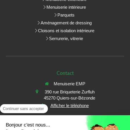
Menuiserie intérieure
Parquets
Aménagement de dressing
Cloisons et isolation intérieure
Serrurerie, vitrerie
Contact
Menuiserie EMP
390 rue Briqueterie Zurfluh
45270
Quiers-sur-Bézonde
Afficher le téléphone
Continuer sans accepter
Demander un devis
Bonjour c'est nous...