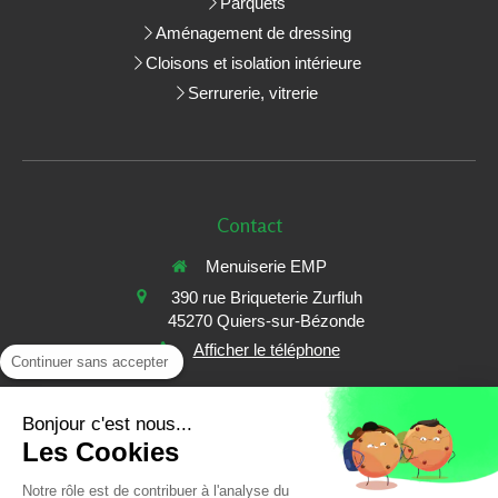
Parquets
Aménagement de dressing
Cloisons et isolation intérieure
Serrurerie, vitrerie
Contact
Menuiserie EMP
390 rue Briqueterie Zurfluh
45270
Quiers-sur-Bézonde
Afficher le téléphone
Continuer sans accepter
Demander un devis
Bonjour c'est nous...
Les Cookies
Plan du site
Notre rôle est de contribuer à l'analyse du