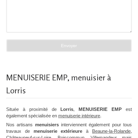
Envoyer
MENUISERIE EMP, menuisier à
Lorris
Située à proximité de
Lorris
,
MENUISERIE EMP
est
également spécialisée en
menuiserie intérieure
.
Nos artisans
menuisiers
interviennent également pour tous
travaux de
menuiserie extérieure
à
Beaune-la-Rolande
,
Châteauneuf-sur-Loire
,
Boiscommun
,
Villemandeur
mais